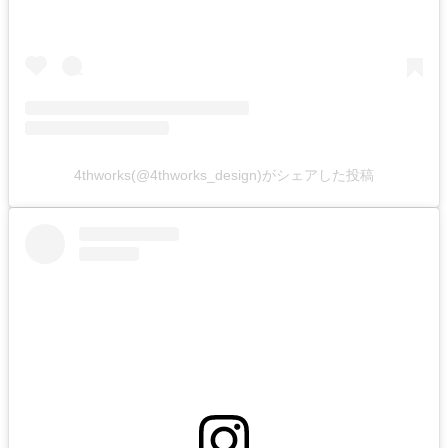
4thworks(@4thworks_design)がシェアした投稿