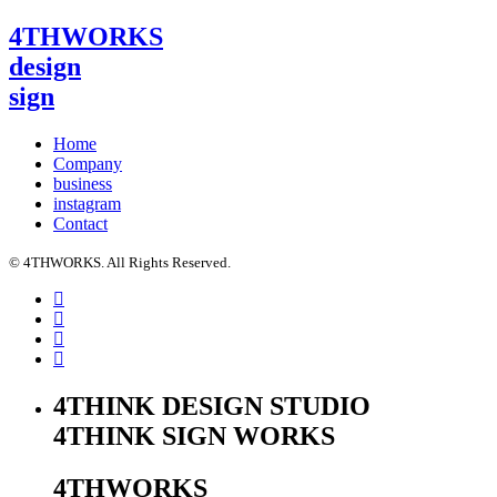
4THWORKS
design
sign
Home
Company
business
instagram
Contact
© 4THWORKS. All Rights Reserved.
4THINK DESIGN STUDIO
4THINK SIGN WORKS
4THWORKS